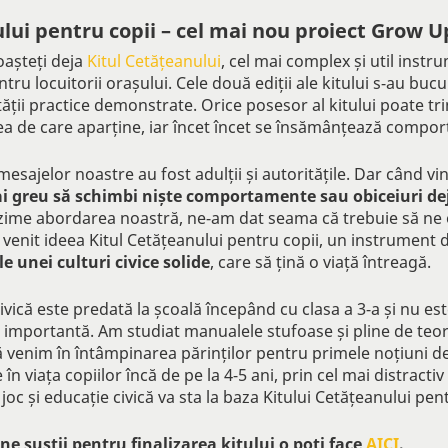
ului pentru copii – cel mai nou proiect Grow 
oașteți deja
Kitul Cetățeanului
, cel mai complex și util inst
ru locuitorii orașului. Cele două ediții ale kitului s-au bucu
ității practice demonstrate. Orice posesor al kitului poate t
a de care aparține, iar încet încet se însămânțează compor
sajelor noastre au fost adulții și autoritățile. Dar când vi
i greu să schimbi niște comportamente sau obiceiuri de
zime abordarea noastră, ne-am dat seama că trebuie să ne 
a venit ideea Kitul Cetățeanului pentru copii, un instrument
 unei culturi civice solide
, care să țină o viață întreagă.
civică este predată la școală începând cu clasa a 3-a și nu es
 importantă. Am studiat manualele stufoase și pline de teor
 venim în întâmpinarea părinților pentru primele noțiuni de
 în viața copiilor încă de pe la 4-5 ani, prin cel mai distracti
e joc și educație civică va sta la baza Kitului Cetățeanului pen
ne susții pentru finalizarea kitului o poți face
AICI
.