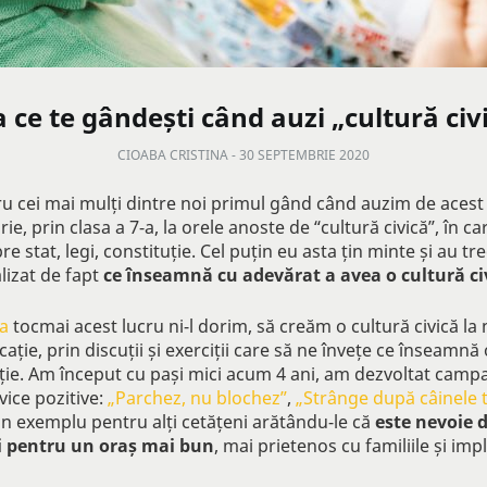
a ce te gândești când auzi „cultură civ
CIOABA CRISTINA -
30 SEPTEMBRIE 2020
ru cei mai mulți dintre noi primul gând când auzim de acest
rie, prin clasa a 7-a, la orele anoste de “cultură civică”, în c
e stat, legi, constituție. Cel puțin eu asta țin minte și au tr
lizat de fapt
ce înseamnă cu adevărat a avea o cultură ci
a
tocmai acest lucru ni-l dorim, să creăm o cultură civică la n
ație, prin discuții și exerciții care să ne învețe ce înseamnă
ație. Am început cu pași mici acum 4 ani, am dezvoltat campa
vice pozitive:
„Parchez, nu blochez”
,
„Strânge după câinele 
un exemplu pentru alți cetățeni arătându-le că
este nevoie 
oi pentru un oraș mai bun
, mai prietenos cu familiile și impli