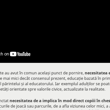
ute au avut în comun același punct de pornire,
necesitatea e
ste mai mici decât consensul prezent, educație bazată în pri
 părintelui și al educatorului. Iar exemplul adulților se po
etăți orientate spre valorile civice, actualizate la realitate.
unctat
necesitatea de a implica în mod direct copiii în ches
ocurile de joacă sau parcurile, de a afla viziunea celor mici, a 