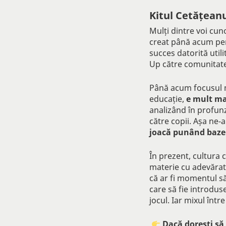
Kitul Cetățean
Mulți dintre voi cun
creat până acum pent
succes datorită util
Up către comunitate
Până acum focusul me
educație,
e mult ma
analizând în profun
către copii. Așa ne-
joacă punând bazele
În prezent, cultura 
materie cu adevărat
că ar fi momentul să
care să fie introduse
jocul. Iar mixul într
Dacă dorești să 