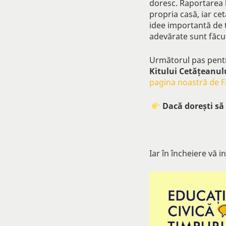
doresc.
Raportarea l
propria casă, iar cet
idee importantă de t
adevărate sunt făcut
Următorul pas pent
Kitului Cetățeanul
pagina noastră de 
Dacă dorești să 
Iar în încheiere vă i