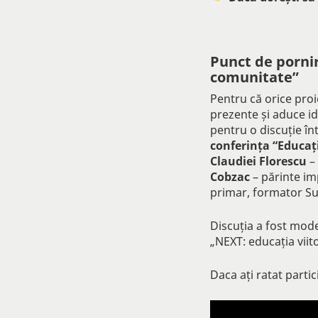
Punct de pornir
comunitate”
Pentru că orice proi
prezente și aduce id
pentru o discuție în
conferința “Educați
Claudiei Florescu
– 
Cobzac
– părinte imp
primar, formator Su
Discuția a fost mod
„NEXT: educația viit
Daca ați ratat partic