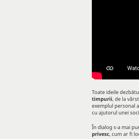
Toate ideile dezbăt
timpurii
, de la vâr
exemplul personal al
cu ajutorul unei soci
În dialog s-a mai p
privesc
, cum ar fi l