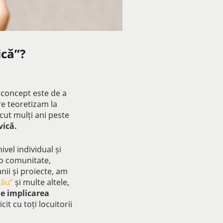
ică”?
 concept este de a
are teoretizam la
ecut mulți ani peste
vică.
ivel individual și
 o comunitate,
nii și proiecte, am
tău”
și multe altele,
de implicarea
cit cu toți locuitorii