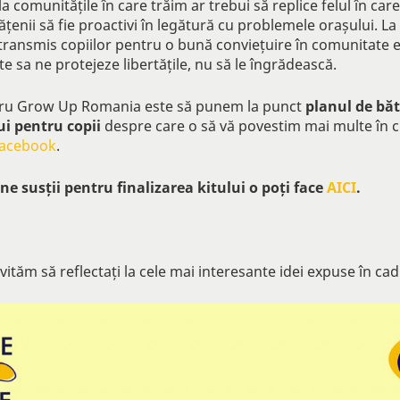
a comunitățile în care trăim ar trebui să replice felul în ca
ățenii să fie proactivi în legătură cu problemele orașului.
La 
ransmis copiilor pentru o bună conviețuire în comunitate es
e sa ne protejeze libertățile, nu să le îngrădească.
ru Grow Up Romania este să punem la punct
planul de bă
ui pentru copii
despre care o să vă povestim mai multe în cu
Facebook
.
ne susții pentru finalizarea kitului o poți face
AICI
.
nvităm să reflectați la cele mai interesante idei expuse în cad