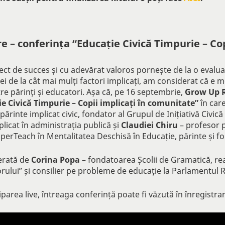
e – conferința “Educație Civică Timpurie – Cop
ect de succes și cu adevărat valoros pornește de la o evaluar
ei de la cât mai mulți factori implicați, am considerat că 
tre părinți și educatori. Așa că, pe 16 septembrie,
Grow Up R
e Civică Timpurie – Copii implicați în comunitate”
în car
părinte implicat civic, fondator al Grupul de Inițiativă Civică 
licat în administrația publică și
Claudiei Chiru
– profesor 
perTeach în Mentalitatea Deschisă în Educație, părinte și f
erată de
Corina Popa
– fondatoarea Școlii de Gramatică, rea
orului” și consilier pe probleme de educație la Parlamentul 
iparea live, întreaga conferință poate fi văzută în înregistra