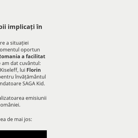
ii implicați în
e a situației
e momentul oportun
omania a facilitat
e am dat cuvântul:
Kiseleff, lui
Florin
pentru învățământul
ondatoare SAGA Kid.
lizatoarea emisiunii
României.
rea de mai jos: