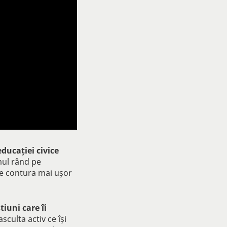
ducației civice
mul rând pe
ate contura mai ușor
tiuni care îi
asculta activ ce își