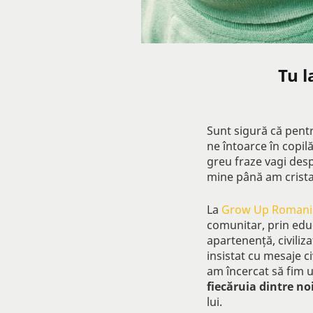
Tu l
Sunt sigură că pent
ne întoarce în copilă
greu fraze vagi despr
mine până am crista
La
Grow Up Romani
comunitar, prin educ
apartenență, civiliz
insistat cu mesaje ci
am încercat să fim 
fiecăruia dintre n
lui.