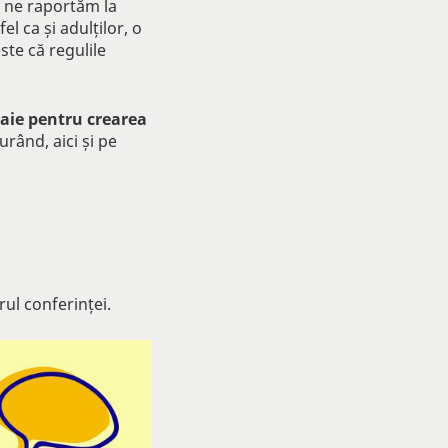
re ne raportăm la
fel ca și adulților, o
te că regulile
taie pentru crearea
rând, aici și pe
rul conferinței.