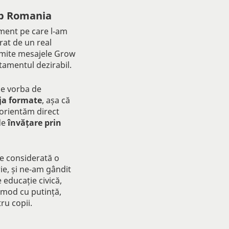
Up Romania
rument pe care l-am
rat de un real
rimite mesajele Grow
tamentul dezirabil.
ne vorba de
ja formate
, așa că
orientăm direct
 de
învățare prin
te considerată o
ie, și ne-am gândit
 educație civică,
v mod cu putință,
tru copii.