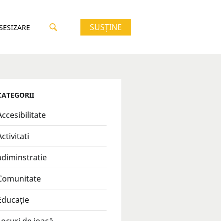
SUSȚINE
 SESIZARE
CATEGORII
Accesibilitate
Activitati
adiminstratie
Comunitate
Educație