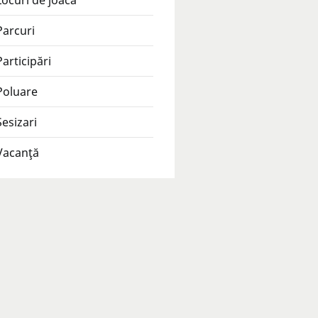
Locuri de joacă
Parcuri
Participări
Poluare
Sesizari
Vacanţă