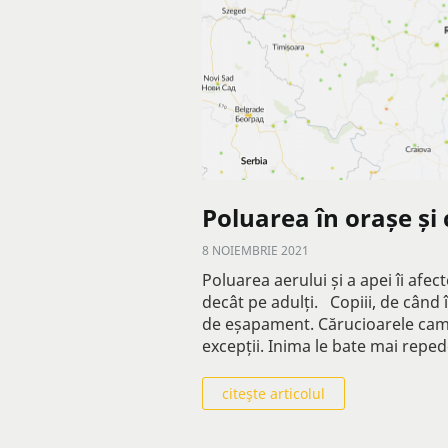
Poluarea în orașe și 
8 NOIEMBRIE 2021
Poluarea aerului și a apei îi afec
decât pe adulți. Copiii, de când 
de eșapament. Cărucioarele cam to
excepții. Inima le bate mai reped
citeşte articolul