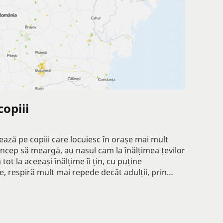
copiii
tează pe copiii care locuiesc în orașe mai mult
încep să meargă, au nasul cam la înălțimea țevilor
t la aceeași înălțime îi țin, cu puține
e, respiră mult mai repede decât adulții, prin…