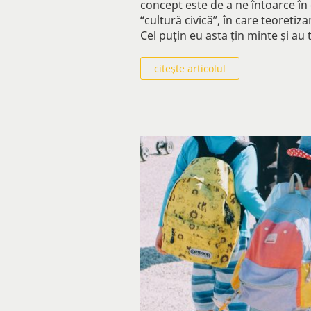
concept este de a ne întoarce în c
“cultură civică”, în care teoretiza
Cel puțin eu asta țin minte și au
citeşte articolul