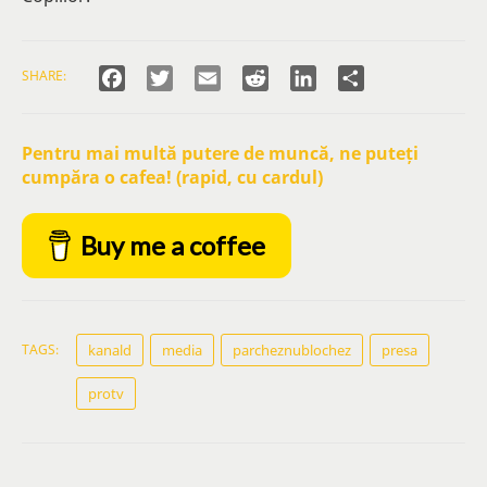
Facebook
Twitter
Email
Reddit
LinkedIn
Partajează
SHARE:
Pentru mai multă putere de muncă, ne puteți
cumpăra o cafea! (rapid, cu cardul)
Buy me a coffee
TAGS:
kanald
media
parcheznublochez
presa
protv