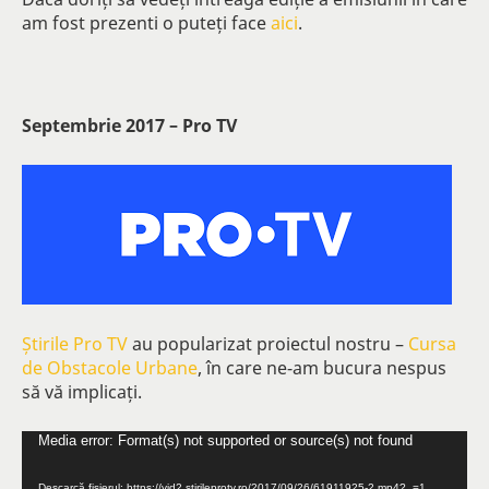
am fost prezenti o puteți face
aici
.
Septembrie 2017 – Pro TV
Știrile Pro TV
au popularizat proiectul nostru –
Cursa
de Obstacole Urbane
, în care ne-am bucura nespus
să vă implicați.
Player
Media error: Format(s) not supported or source(s) not found
video
Descarcă fișierul: https://vid2.stirileprotv.ro/2017/09/26/61911925-2.mp4?_=1