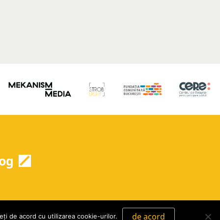
og
de acord
ți de acord cu utilizarea cookie-urilor.