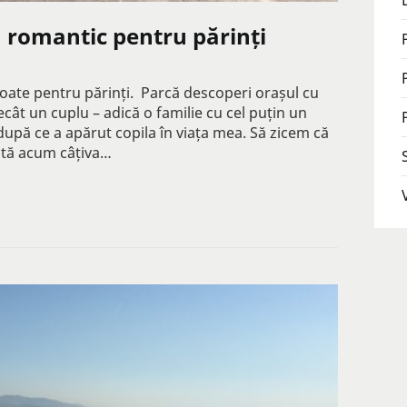
 romantic pentru părinți
ate pentru părinți. Parcă descoperi orașul cu
ecât un cuplu – adică o familie cu cel puțin un
după ce a apărut copila în viața mea. Să zicem că
ată acum câțiva…