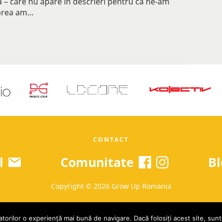
a – care nu apare în descrieri pentru că ne-am
 prea am…
CONTACT
l
Comunitate
Bl
Copyright © 2026 Grow Up Romania
torilor o experiență mai bună de navigare. Dacă folosiți acest site, sunte