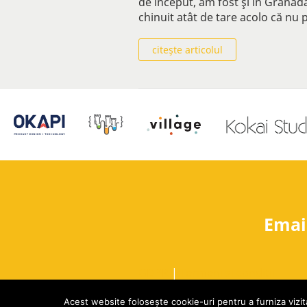
de început, am fost şi în Granad
chinuit atât de tare acolo că nu
citeşte articolul
Emai
GDPR
|
Termeni si conditii
Acest website folosește cookie-uri pentru a furniza vizita