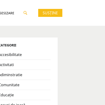
SUSȚINE
 SESIZARE
CATEGORII
Accesibilitate
Activitati
adiminstratie
Comunitate
Educație