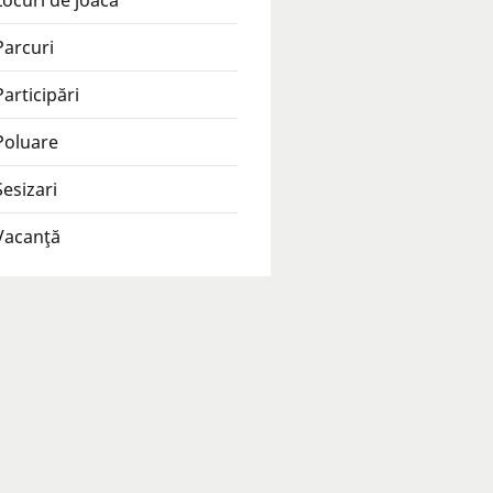
Locuri de joacă
Parcuri
Participări
Poluare
Sesizari
Vacanţă