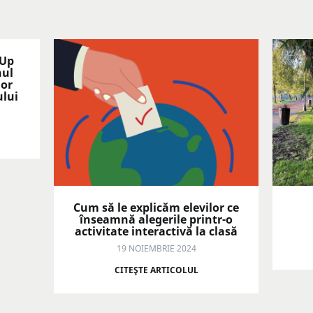
 Up
nul
lor
ului
Cum să le explicăm elevilor ce
înseamnă alegerile printr-o
activitate interactivă la clasă
19 NOIEMBRIE 2024
CITEŞTE ARTICOLUL