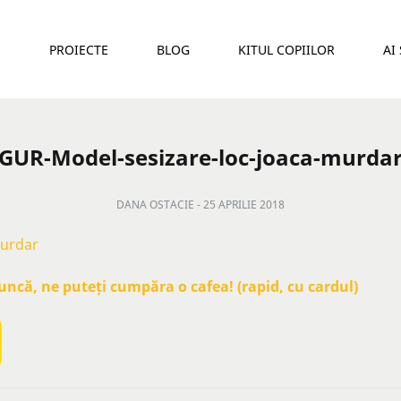
E
PROIECTE
BLOG
KITUL COPIILOR
AI
GUR-Model-sesizare-loc-joaca-murda
DANA OSTACIE -
25 APRILIE 2018
murdar
că, ne puteți cumpăra o cafea! (rapid, cu cardul)