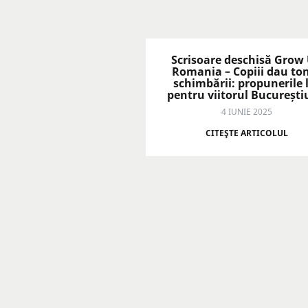
Scrisoare deschisă Grow
Romania – Copiii dau to
schimbării: propunerile 
pentru viitorul București
4 IUNIE 2025
CITEŞTE ARTICOLUL