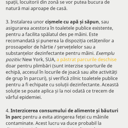
spații, locuitorii din zonă se vor putea bucura de
natură mai aproape de casă.
3. Instalarea unor
cișmele cu apă și săpun
, sau
asigurarea acestora în toaletele publice existente,
pentru a facilita spălatul des pe mâini. Este
recomandată și punerea la dispoziția cetățenilor a
prosoapelor de hârtie / șervețelelor sau a
substanțelor dezinfectante pentru mâini.
Exemplu
pozitiv:
New York, SUA,
a păstrat parcurile deschise
doar pentru plimbări (sunt interzise sporturile de
echipă, accesul în locurile de joacă sau alte activități
de grup în parcuri), și verifică zilnic toaletele publice
pentru a fi echipate cu soluții dezinfectante. Această
soluție se poate aplica și la noi odată ce trecem de
vârful epidemiei.
4.
Interzicerea consumului de alimente și băuturi
în parc
pentru a evita atingerea feței cu mâinile
contaminate. Acest lucru va duce probabil la