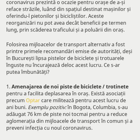
coronavirus prezintă o ocazie pentru orașe de a-și
reface străzile, luând din spațiul destinat mașinilor și
oferindu-l pietonilor și bicicliștilor. Aceste
reorganizări nu pot avea decât beneficii pe termen
lung, prin scăderea traficului și a poluării din oraș.
Folosirea mijloacelor de transport alternativ a fost
printre primele recomandări emise de autorități, deși
în București lipsa pistelor de biciclete și trotuarele
înguste nu încurajează deloc acest lucru. Ce s-ar
putea îmbunătăți?
1.
Amenajarea de noi piste de biciclete / trotinete
pentru a facilita deplasarea în oraș. Există asociații
precum
Optar
care militează pentru acest lucru de
ani buni.
Exemplu pozitiv:
în Bogota, Columbia, s-au
adăugat 76 km de piste noi tocmai pentru a reduce
aglomerația din mijloacele de transport în comun și a
preveni infecția cu noul coronavirus.