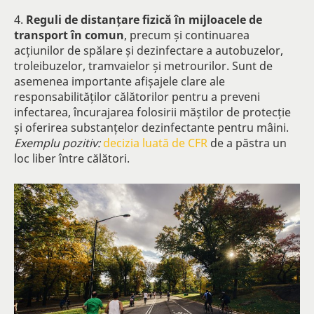
4.
Reguli de distanțare fizică în mijloacele de
transport în comun
, precum și continuarea
acțiunilor de spălare și dezinfectare a autobuzelor,
troleibuzelor, tramvaielor și metrourilor. Sunt de
asemenea importante afișajele clare ale
responsabilităților călătorilor pentru a preveni
infectarea, încurajarea folosirii măștilor de protecție
și oferirea substanțelor dezinfectante pentru mâini.
Exemplu pozitiv:
decizia luată de CFR
de a păstra un
loc liber între călători.