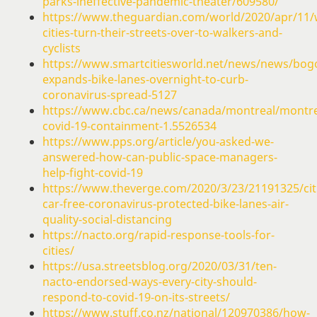
parks-ineffective-pandemic-theater/609580/
https://www.theguardian.com/world/2020/apr/11/
cities-turn-their-streets-over-to-walkers-and-
cyclists
https://www.smartcitiesworld.net/news/news/bog
expands-bike-lanes-overnight-to-curb-
coronavirus-spread-5127
https://www.cbc.ca/news/canada/montreal/montre
covid-19-containment-1.5526534
https://www.pps.org/article/you-asked-we-
answered-how-can-public-space-managers-
help-fight-covid-19
https://www.theverge.com/2020/3/23/21191325/cit
car-free-coronavirus-protected-bike-lanes-air-
quality-social-distancing
https://nacto.org/rapid-response-tools-for-
cities/
https://usa.streetsblog.org/2020/03/31/ten-
nacto-endorsed-ways-every-city-should-
respond-to-covid-19-on-its-streets/
https://www.stuff.co.nz/national/120970386/how-