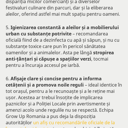
dispariția micilor comercianți și a diverselor
festivaluri culinare din parcuri, dar și la eliberarea
aleilor, oferind astfel mai mult spațiu pentru oameni.
5.
Igienizarea constantă a aleilor și a mobilierului
urban cu substanțe potrivite
– recomandarea
oficială fiind de a dezinfecta cu apă și săpun, și nu cu
substanțe toxice care pun în pericol sănătatea
oamenilor și a animalelor. Asta pe lângă
stropirea
anti-țânțari și căpușe a spațiilor verzi
, tocmai
pentru a încuraja accesul pe iarbă.
6.
Afișaje clare și concise pentru a informa
cetățenii și a promova noile reguli
– ideal identice în
tot orașul, pentru a le recunoaște și a le reține mai
ușor. Acestea ar trebui însoțite de implicarea
paznicilor și a Poliției Locale prin avertismente și
amenzi acolo unde regulile nu se respectă. Echipa
Grow Up Romania a pus deja la dispoziția
autorităților
un afiș cu recomandările oficiale de la