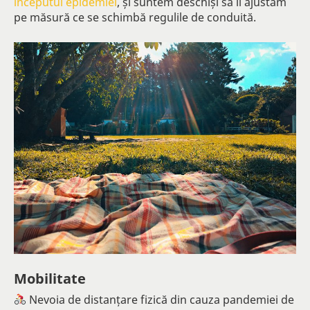
începutul epidemiei
, și suntem deschiși să îl ajustăm
pe măsură ce se schimbă regulile de conduită.
Mobilitate
Nevoia de distanțare fizică din cauza pandemiei de