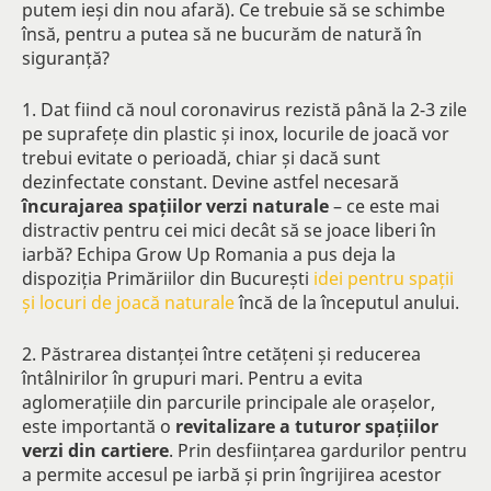
putem ieși din nou afară). Ce trebuie să se schimbe
însă, pentru a putea să ne bucurăm de natură în
siguranță?
1. Dat fiind că noul coronavirus rezistă până la 2-3 zile
pe suprafețe din plastic și inox, locurile de joacă vor
trebui evitate o perioadă, chiar și dacă sunt
dezinfectate constant. Devine astfel necesară
încurajarea spațiilor verzi naturale
– ce este mai
distractiv pentru cei mici decât să se joace liberi în
iarbă? Echipa Grow Up Romania a pus deja la
dispoziția Primăriilor din București
idei pentru spații
și locuri de joacă naturale
încă de la începutul anului.
2. Păstrarea distanței între cetățeni și reducerea
întâlnirilor în grupuri mari. Pentru a evita
aglomerațiile din parcurile principale ale orașelor,
este importantă o
revitalizare a tuturor spațiilor
verzi din cartiere
. Prin desființarea gardurilor pentru
a permite accesul pe iarbă și prin îngrijirea acestor