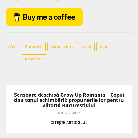
Buy me a coffee
TAGS:
Bucuresti
coronavirus
covid
oras
pandemie
Scrisoare deschisă Grow Up Romania – Copiii
dau tonul schimbării: propunerile lor pentru
viitorul Bucureștiului
4 IUNIE 2025
CITEŞTE ARTICOLUL