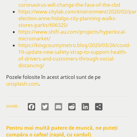
coronavirus-will-change-the-face-of-the-cbd
https://www.citylab.com/environment/2020/02/pari
election-anne-hidalgo-city-planning-walks-
stores-parks/606325/
https://www.shift-au.com/projects/hyperlocal-
micromarket/
https://kingcountymetro.blog/2020/03/26/covid-
19-update-new-safety-strap-to-support-health-
of-drivers-and-customers-through-social-
distancing/
Pozele folosite în acest articol sunt de pe
unsplash.com
.
Facebook
Twitter
Email
Reddit
LinkedIn
Partajează
SHARE:
Pentru mai multă putere de muncă, ne puteți
cumpăra o cafea! (rapid, cu cardul)