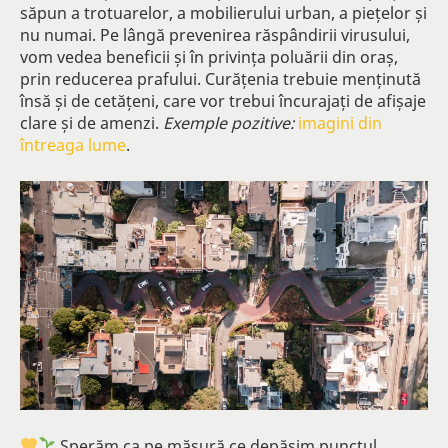
săpun a trotuarelor, a mobilierului urban, a piețelor și
nu numai. Pe lângă prevenirea răspândirii virusului,
vom vedea beneficii și în privința poluării din oraș,
prin reducerea prafului. Curățenia trebuie menținută
însă și de cetățeni, care vor trebui încurajați de afișaje
clare și de amenzi.
Exemple pozitive:
imagini din
întreaga lume
.
Sperăm ca pe măsură ce depășim punctul