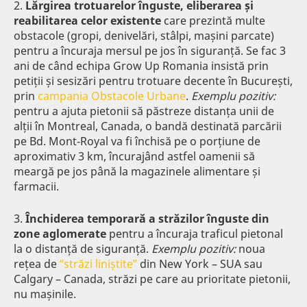
2.
Lărgirea trotuarelor înguste, eliberarea și
reabilitarea celor existente
care prezintă multe
obstacole (gropi, denivelări, stâlpi, mașini parcate)
pentru a încuraja mersul pe jos în siguranță. Se fac 3
ani de când echipa Grow Up Romania insistă prin
petiții și sesizări pentru trotuare decente în București,
prin
campania Obstacole Urbane
.
Exemplu pozitiv:
pentru a ajuta pietonii să păstreze distanța unii de
alții în Montreal, Canada, o bandă destinată parcării
pe Bd. Mont-Royal va fi închisă pe o porțiune de
aproximativ 3 km, încurajând astfel oamenii să
meargă pe jos până la magazinele alimentare și
farmacii.
3.
Închiderea temporară a străzilor înguste din
zone aglomerate
pentru a încuraja traficul pietonal
la o distanță de siguranță.
Exemplu pozitiv:
noua
rețea de
“străzi liniștite”
din New York – SUA sau
Calgary – Canada, străzi pe care au prioritate pietonii,
nu mașinile.