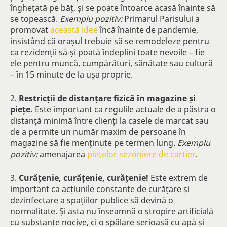
înghețată pe băț, și se poate întoarce acasă înainte să
se topească.
Exemplu pozitiv:
Primarul Parisului a
promovat
această idee
încă înainte de pandemie,
insistând că orașul trebuie să se remodeleze pentru
ca rezidenții să-și poată îndeplini toate nevoile – fie
ele pentru muncă, cumpărături, sănătate sau cultură
– în 15 minute de la ușa proprie.
2.
Restricții de distanțare fizică în magazine și
piețe.
Este important ca regulile actuale de a păstra o
distanță minimă între clienți la casele de marcat sau
de a permite un număr maxim de persoane în
magazine să fie menținute pe termen lung.
Exemplu
pozitiv:
amenajarea
pieţelor sezoniere de cartier
.
3.
Curățenie, curățenie, curățenie!
Este extrem de
important ca acțiunile constante de curățare și
dezinfectare a spațiilor publice să devină o
normalitate. Și asta nu înseamnă o stropire artificială
cu substanțe nocive, ci o spălare serioasă cu apă și