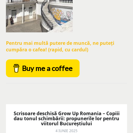
Pentru mai multă putere de muncă, ne puteți
cumpăra o cafea! (rapid, cu cardul)
Buy me a coffee
Scrisoare deschisă Grow Up Romania – Copiii
dau tonul schimbării: propunerile lor pentru
viitorul Bucureștiului
4 IUNIE 2025