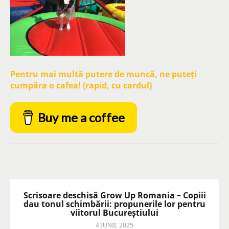
Pentru mai multă putere de muncă, ne puteți
cumpăra o cafea! (rapid, cu cardul)
Buy me a coffee
Scrisoare deschisă Grow Up Romania – Copiii
dau tonul schimbării: propunerile lor pentru
viitorul Bucureștiului
4 IUNIE 2025