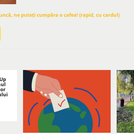
că, ne puteți cumpăra o cafea! (rapid, cu cardul)
 Up
nul
lor
ului