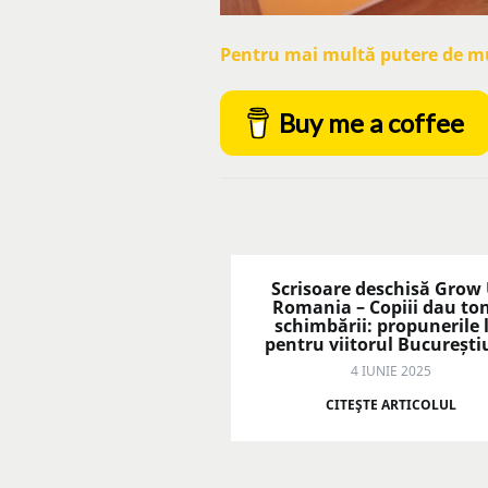
Pentru mai multă putere de mun
Buy me a coffee
Scrisoare deschisă Grow
Romania – Copiii dau to
schimbării: propunerile 
pentru viitorul București
4 IUNIE 2025
CITEŞTE ARTICOLUL