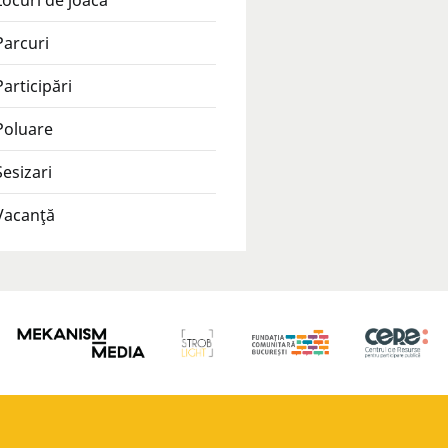
Locuri de joacă
Parcuri
Participări
Poluare
Sesizari
Vacanţă