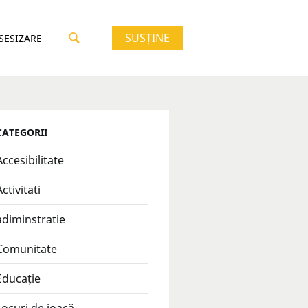
SUSȚINE
 SESIZARE
CATEGORII
Accesibilitate
Activitati
adiminstratie
Comunitate
Educație