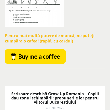
Pentru mai multă putere de muncă, ne puteți
cumpăra o cafea! (rapid, cu cardul)
Buy me a coffee
Scrisoare deschisă Grow Up Romania – Copiii
dau tonul schimbării: propunerile lor pentru
viitorul Bucureștiului
4 IUNIE 2025