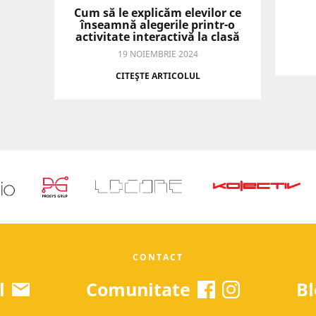
Cum să le explicăm elevilor ce
înseamnă alegerile printr-o
activitate interactivă la clasă
19 NOIEMBRIE 2024
CITEŞTE ARTICOLUL
CONTACT
l
Comunitate
Bl