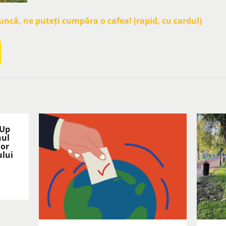
că, ne puteți cumpăra o cafea! (rapid, cu cardul)
 Up
nul
lor
ului