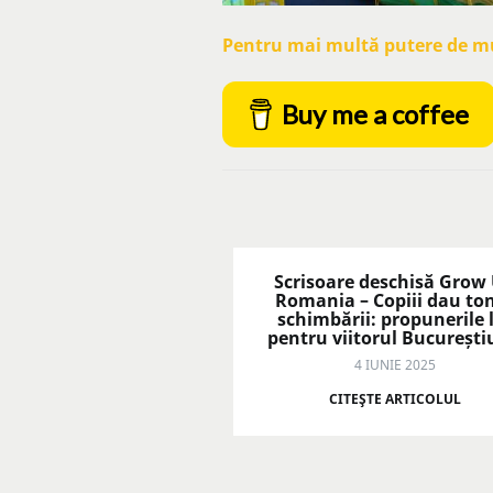
Pentru mai multă putere de mun
Buy me a coffee
Scrisoare deschisă Grow
Romania – Copiii dau to
schimbării: propunerile 
pentru viitorul București
4 IUNIE 2025
CITEŞTE ARTICOLUL