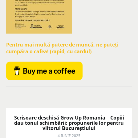
Pentru mai multă putere de muncă, ne puteți
cumpăra o cafea! (rapid, cu cardul)
Buy me a coffee
Scrisoare deschisă Grow Up Romania – Copiii
dau tonul schimbării: propunerile lor pentru
viitorul Bucureștiului
4 IUNIE 2025