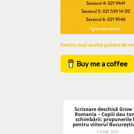
Pentru mai multă putere de mun
Buy me a coffee
Scrisoare deschisă Grow
Romania – Copiii dau to
schimbării: propunerile 
pentru viitorul București
4 IUNIE 2025