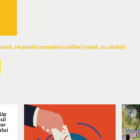
că, ne puteți cumpăra o cafea! (rapid, cu cardul)
 Up
nul
lor
ului