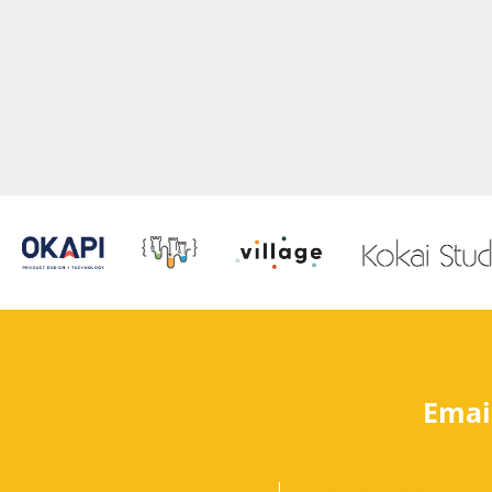
Emai
GDPR
|
Termeni si conditii