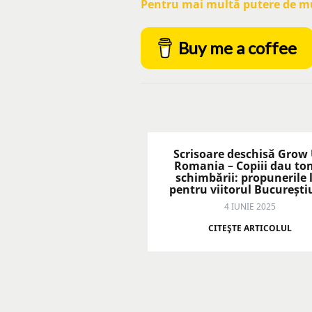
Pentru mai multă putere de mun
Buy me a coffee
Scrisoare deschisă Grow
Romania – Copiii dau to
schimbării: propunerile 
pentru viitorul București
4 IUNIE 2025
CITEŞTE ARTICOLUL