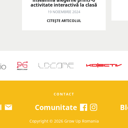
înseamnă alegerile printr-o
activitate interactivă la clasă
19 NOIEMBRIE 2024
CITEŞTE ARTICOLUL
CONTACT
l
Comunitate
Bl
Copyright © 2026 Grow Up Romania