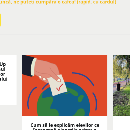
că, ne puteți cumpăra o cafea! (rapid, cu cardul)
 Up
nul
lor
ului
Cum să le explicăm elevilor ce