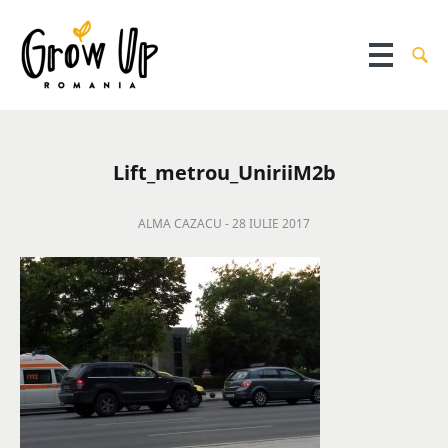
Lift_metrou_UniriiM2b
ALMA CAZACU -
28 IULIE 2017