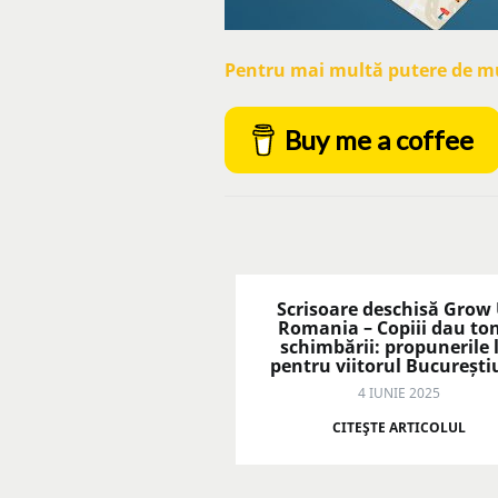
Pentru mai multă putere de mun
Buy me a coffee
Scrisoare deschisă Grow
Romania – Copiii dau to
schimbării: propunerile 
pentru viitorul București
4 IUNIE 2025
CITEŞTE ARTICOLUL