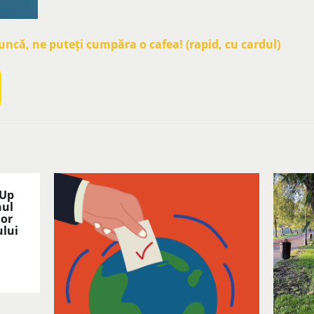
că, ne puteți cumpăra o cafea! (rapid, cu cardul)
 Up
nul
lor
ului