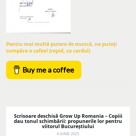
Pentru mai multă putere de muncă, ne puteți
cumpăra o cafea! (rapid, cu cardul)
Buy me a coffee
Scrisoare deschisă Grow Up Romania – Copiii
dau tonul schimbării: propunerile lor pentru
viitorul Bucureștiului
4 IUNIE 2025