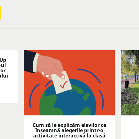
 Up
nul
lor
ului
Cum să le explicăm elevilor ce
înseamnă alegerile printr-o
activitate interactivă la clasă