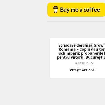
Buy me a coffee
Scrisoare deschisă Grow
Romania – Copiii dau to
schimbării: propunerile 
pentru viitorul București
4 IUNIE 2025
CITEŞTE ARTICOLUL