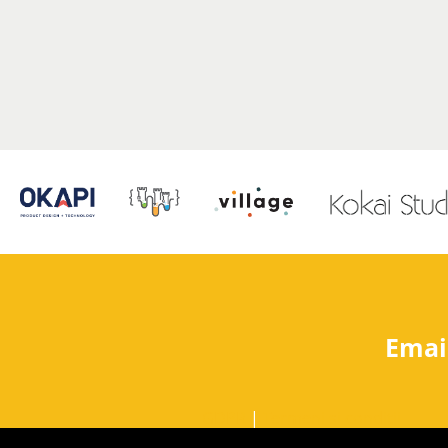
Emai
GDPR
|
Termeni si conditii