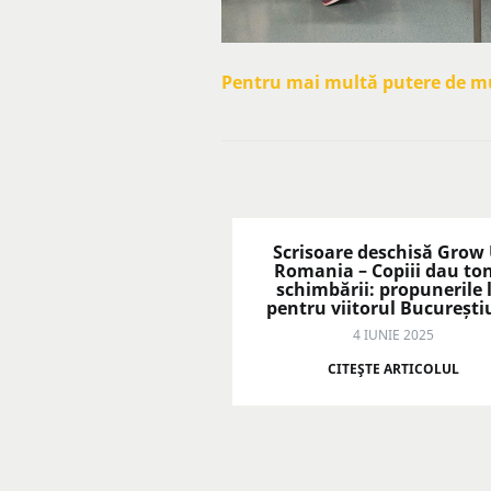
Pentru mai multă putere de mun
Scrisoare deschisă Grow
Romania – Copiii dau to
schimbării: propunerile 
pentru viitorul București
4 IUNIE 2025
CITEŞTE ARTICOLUL