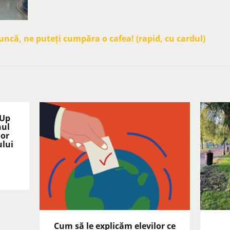
că, ne puteți cumpăra o cafea! (rapid, cu cardul)
 Up
nul
lor
ului
Cum să le explicăm elevilor ce