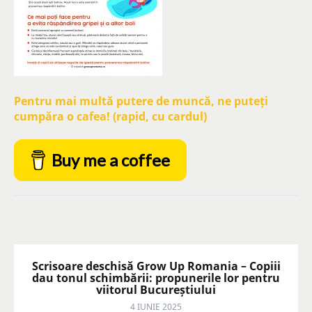
Pentru mai multă putere de muncă, ne puteți
cumpăra o cafea! (rapid, cu cardul)
Buy me a coffee
Scrisoare deschisă Grow Up Romania – Copiii
dau tonul schimbării: propunerile lor pentru
viitorul Bucureștiului
4 IUNIE 2025