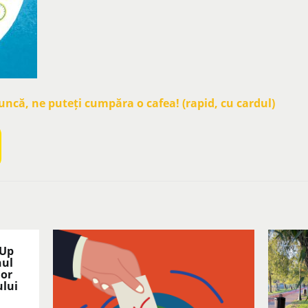
că, ne puteți cumpăra o cafea! (rapid, cu cardul)
 Up
nul
lor
ului