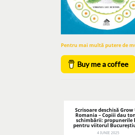
Pentru mai multă putere de mun
Buy me a coffee
Scrisoare deschisă Grow
Romania – Copiii dau to
schimbării: propunerile 
pentru viitorul București
4 IUNIE 2025