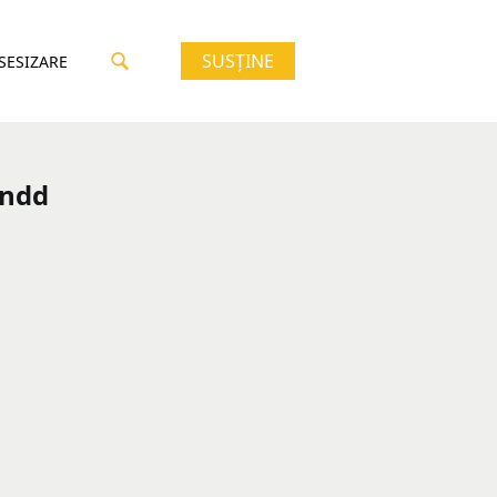
SUSȚINE
 SESIZARE
indd