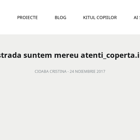
E
PROIECTE
BLOG
KITUL COPIILOR
AI
strada suntem mereu atenti_coperta.
CIOABA CRISTINA -
24 NOIEMBRIE 2017