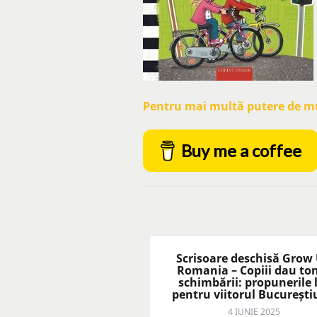
Pentru mai multă putere de mun
Buy me a coffee
Scrisoare deschisă Grow
Romania – Copiii dau to
schimbării: propunerile 
pentru viitorul București
4 IUNIE 2025