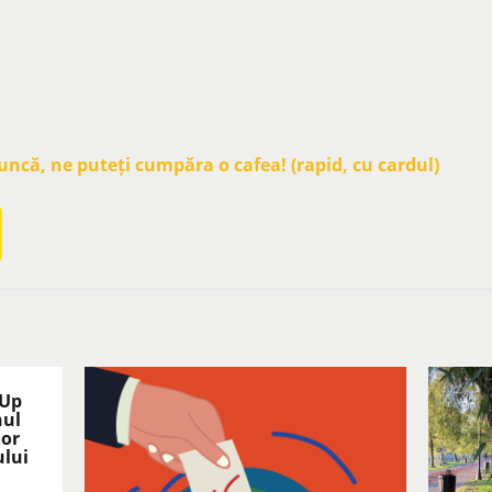
că, ne puteți cumpăra o cafea! (rapid, cu cardul)
 Up
nul
lor
ului