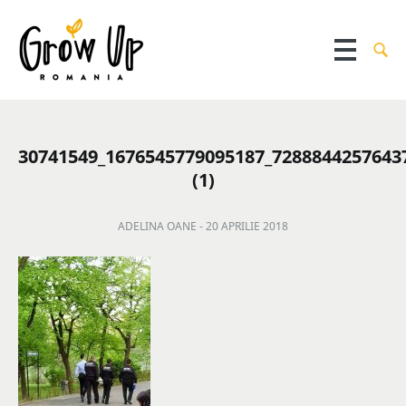
30741549_1676545779095187_7288844257643
(1)
ADELINA OANE -
20 APRILIE 2018