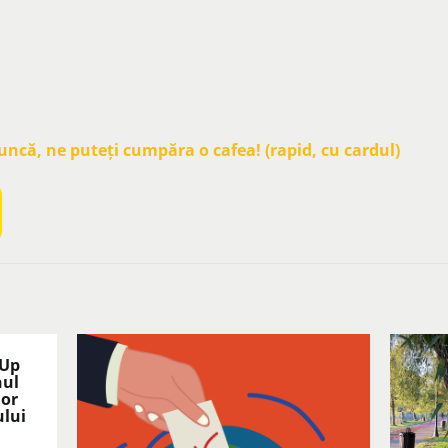
că, ne puteți cumpăra o cafea! (rapid, cu cardul)
 Up
nul
lor
ului