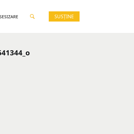
SUSȚINE
 SESIZARE
641344_o