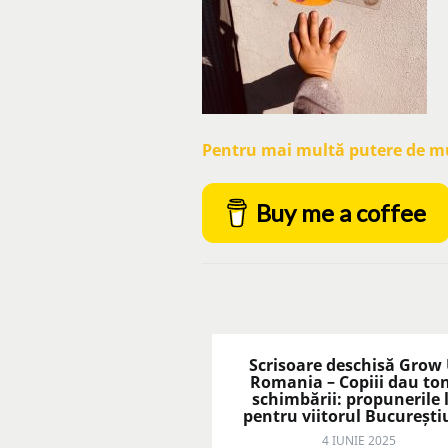
Pentru mai multă putere de mun
Buy me a coffee
Scrisoare deschisă Grow
Romania – Copiii dau to
schimbării: propunerile 
pentru viitorul București
4 IUNIE 2025