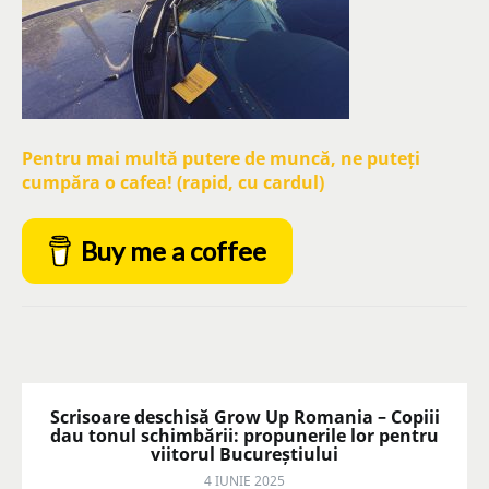
Pentru mai multă putere de muncă, ne puteți
cumpăra o cafea! (rapid, cu cardul)
Buy me a coffee
Scrisoare deschisă Grow Up Romania – Copiii
dau tonul schimbării: propunerile lor pentru
viitorul Bucureștiului
4 IUNIE 2025