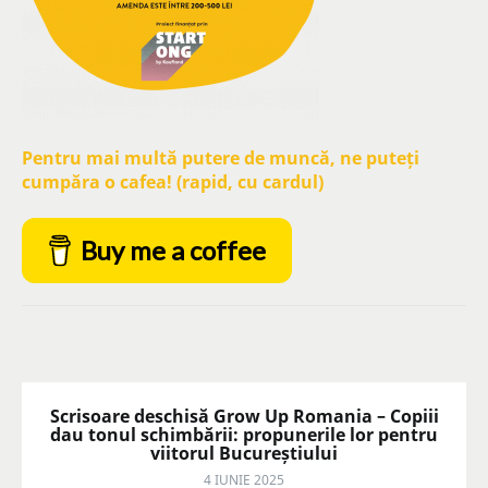
Pentru mai multă putere de muncă, ne puteți
cumpăra o cafea! (rapid, cu cardul)
Buy me a coffee
Scrisoare deschisă Grow Up Romania – Copiii
dau tonul schimbării: propunerile lor pentru
viitorul Bucureștiului
4 IUNIE 2025