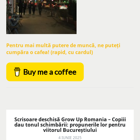
Pentru mai multă putere de muncă, ne puteți
cumpăra o cafea! (rapid, cu cardul)
Buy me a coffee
Scrisoare deschisă Grow Up Romania – Copiii
dau tonul schimbării: propunerile lor pentru
viitorul Bucureștiului
4 IUNIE 2025