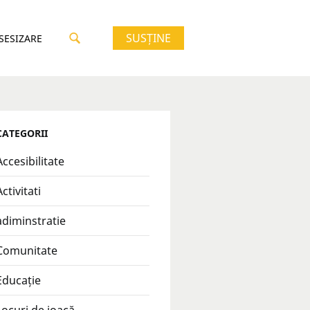
SUSȚINE
 SESIZARE
CATEGORII
Accesibilitate
Activitati
adiminstratie
Comunitate
Educație