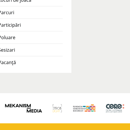
Locuri de joacă
Parcuri
Participări
Poluare
Sesizari
Vacanţă