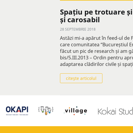
Spațiu pe trotuare ș
și carosabil
28 SEPTEMBRIE 2018
Astăzi mi-a apărut în feed-ul de
care comunitatea “Bucureștiul Ene
făcut un pic de research și am gă
bis/5.III.2013 – Ordin pentru ap
adaptarea clădirilor civile și spa
citeşte articolul