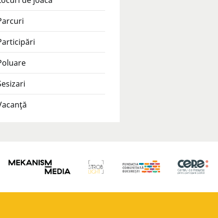
Locuri de joacă
Parcuri
Participări
Poluare
Sesizari
Vacanţă