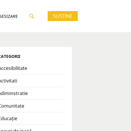
SUSȚINE
 SESIZARE
CATEGORII
Accesibilitate
Activitati
adiminstratie
Comunitate
Educație