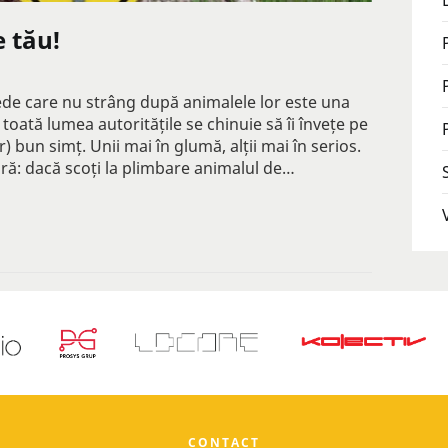
 tău!
de care nu strâng după animalele lor este una
 toată lumea autoritățile se chinuie să îi învețe pe
 bun simț. Unii mai în glumă, alții mai în serios.
ară: dacă scoți la plimbare animalul de…
CONTACT