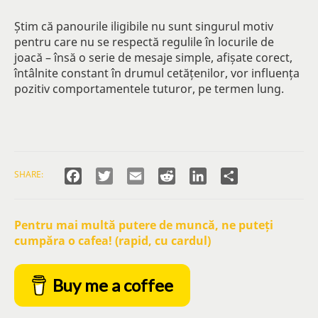
Știm că panourile iligibile nu sunt singurul motiv
pentru care nu se respectă regulile în locurile de
joacă – însă o serie de mesaje simple, afișate corect,
întâlnite constant în drumul cetățenilor, vor influența
pozitiv comportamentele tuturor, pe termen lung.
Facebook
Twitter
Email
Reddit
LinkedIn
Partajează
SHARE:
Pentru mai multă putere de muncă, ne puteți
cumpăra o cafea! (rapid, cu cardul)
Buy me a coffee