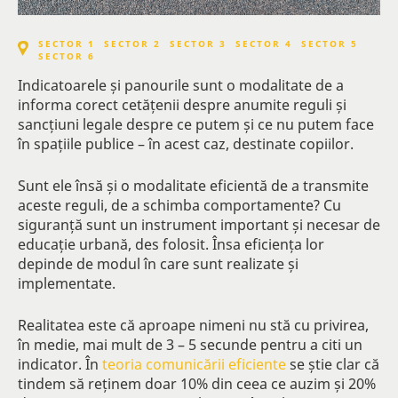
SECTOR 1
SECTOR 2
SECTOR 3
SECTOR 4
SECTOR 5
SECTOR 6
Indicatoarele și panourile sunt o modalitate de a
informa corect cetățenii despre anumite reguli și
sancțiuni legale despre ce putem și ce nu putem face
în spațiile publice – în acest caz, destinate copiilor.
Sunt ele însă și o modalitate eficientă de a transmite
aceste reguli, de a schimba comportamente? Cu
siguranță sunt un instrument important și necesar de
educație urbană, des folosit. Însa eficiența lor
depinde de modul în care sunt realizate și
implementate.
Realitatea este că aproape nimeni nu stă cu privirea,
în medie, mai mult de 3 – 5 secunde pentru a citi un
indicator. În
teoria comunicării eficiente
se știe clar că
tindem să reținem doar 10% din ceea ce auzim și 20%